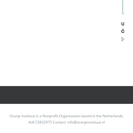
Ulusl
Öğre
Şubat
Oranje Instituut is a Nonprofit Organization based in the Netherlands.
KvK:72832975 Contact: info@oranjeinstituut.nl