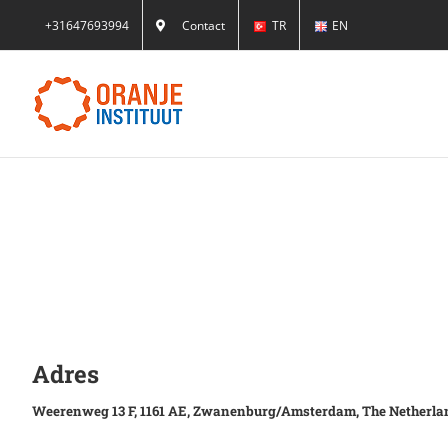
Skip
+31647693994
Contact
TR
EN
to
content
Adres
Weerenweg 13 F, 1161 AE, Zwanenburg/Amsterdam, The Netherla