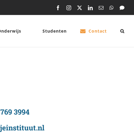
Facebook
Instagram
X
LinkedIn
E-
WhatsApp
Mess
mail
Onderwijs
Studenten
Contact
4769 3994
einstituut.nl